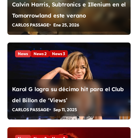
ó
Calvin Harris, Subtronics e Illenium en el
n
Tomorrowland este verano
CARLOS PASSAGE
Ene 25, 2026
d
e
e
News
News 2
News 3
n
t
Karol G logra su décimo hit para el Club
r
del Billon de ‘Views’
a
CARLOS PASSAGE
Sep 11, 2025
d
a