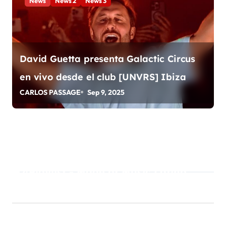
News
News 2
News 3
s
David Guetta presenta Galactic Circus
en vivo desde el club [UNVRS] Ibiza
CARLOS PASSAGE
Sep 9, 2025
Playlist - Made of Music Latino