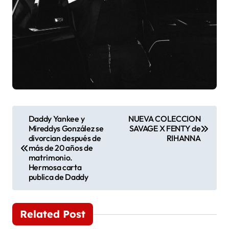
N
Daddy Yankee y
NUEVA COLECCION
Mireddys González se
SAVAGE X FENTY de
a
divorcian después de
RIHANNA
más de 20 años de
v
matrimonio.
Hermosa carta
e
publica de Daddy
g
Related Post
a