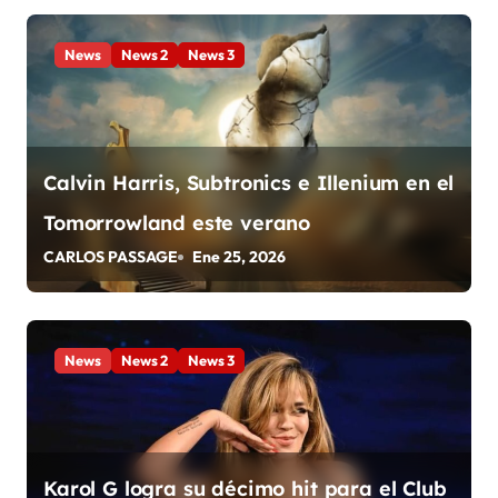
c
News
News 2
News 3
i
ó
n
Calvin Harris, Subtronics e Illenium en el
d
Tomorrowland este verano
e
CARLOS PASSAGE
Ene 25, 2026
e
n
News
News 2
News 3
t
r
a
Karol G logra su décimo hit para el Club