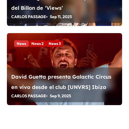
d
del Billon de ‘Views’
a
CARLOS PASSAGE
Sep 11, 2025
s
News
News 2
News 3
David Guetta presenta Galactic Circus
en vivo desde el club [UNVRS] Ibiza
CARLOS PASSAGE
Sep 9, 2025